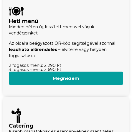
Heti menü
Minden héten új, frissített menüvel várjuk
vendégeinket.
Az oldalra beágyazott QR-kód segítségével azonnal
leadható előrendelés
– elvitelre vagy helyben
fogyasztásra.
2 fogásos menü: 2 290 Ft
3 fogásos menü: 2 690 Ft
Megnézem
Catering
Kisebb csapatoknak és eseményeknek szánt teljes