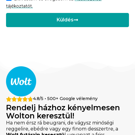
tájékoztatót.
Küldés
4.8/5 • 500+ Google vélemény
Rendelj házhoz kényelmesen
Wolton keresztül!
Ha nem érsz rá beugrani, de vágysz minőségi
reggelire, ebédre vagy egy finom desszertre, a
Wolt futárain keresztü
l ugyanazt a friss