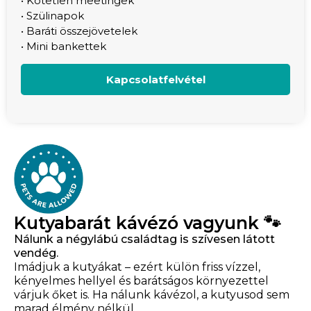
• Kötetlen meetingek
• Szülinapok
• Baráti összejövetelek
• Mini bankettek
Kapcsolatfelvétel
Kutyabarát kávézó vagyunk 🐾
Nálunk a négylábú családtag is szívesen látott
vendég.
Imádjuk a kutyákat – ezért külön friss vízzel,
kényelmes hellyel és barátságos környezettel
várjuk őket is. Ha nálunk kávézol, a kutyusod sem
marad élmény nélkül.