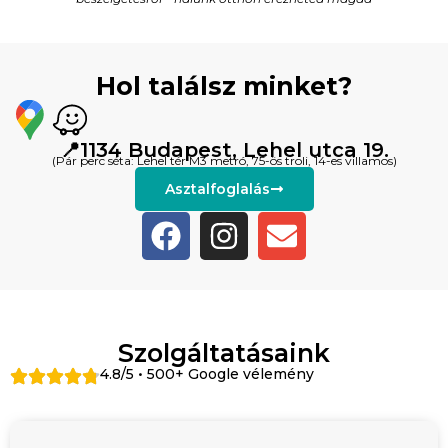
Hol találsz minket?
📍1134 Budapest, Lehel utca 19.
(Pár perc séta: Lehel tér M3 metró, 75-ös troli, 14-es villamos)
Asztalfoglalás
Szolgáltatásaink
4.8/5 • 500+ Google vélemény