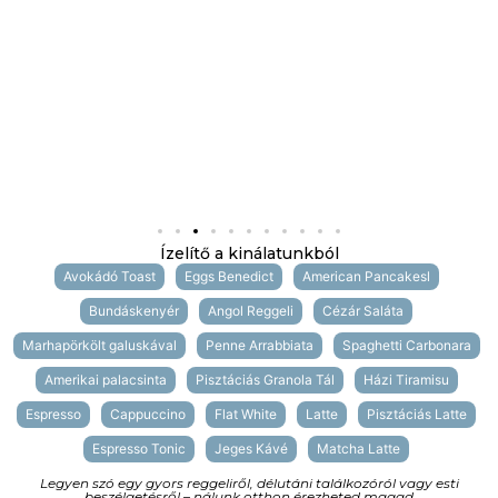
Ízelítő a kinálatunkból
Avokádó Toast
Eggs Benedict
American Pancakesl
Bundáskenyér
Angol Reggeli
Cézár Saláta
Marhapörkölt galuskával
Penne Arrabbiata
Spaghetti Carbonara
Amerikai palacsinta
Pisztáciás Granola Tál
Házi Tiramisu
Espresso
Cappuccino
Flat White
Latte
Pisztáciás Latte
Espresso Tonic
Jeges Kávé
Matcha Latte
Legyen szó egy gyors reggeliről, délutáni találkozóról vagy esti
beszélgetésről – nálunk otthon érezheted magad